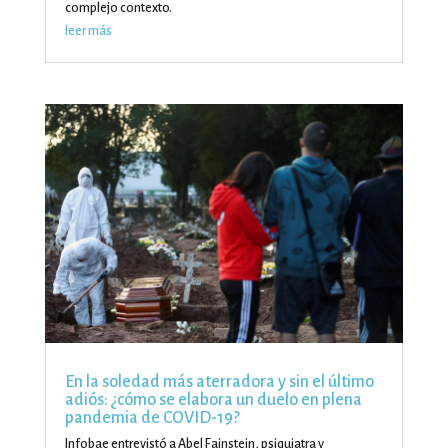
complejo contexto.
leer más
En la soledad más aterradora y sin el último
adiós: ¿cómo se elabora un duelo en plena
pandemia de COVID-19?
Infobae entrevistó a Abel Fainstein, psiquiatra y